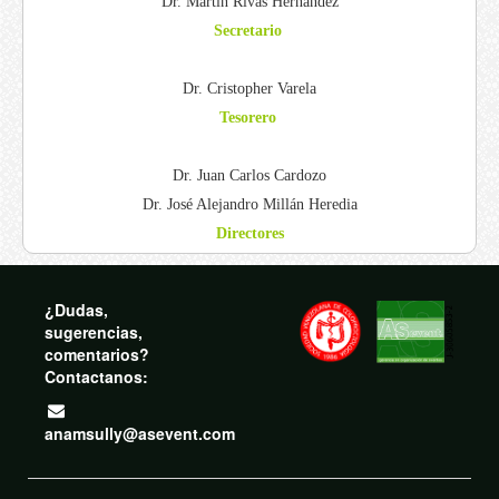
Dr. Martin Rivas Hernández
Secretario
Dr. Cristopher Varela
Tesorero
Dr. Juan Carlos Cardozo
Dr. José Alejandro Millán Heredia
Directores
¿Dudas,
sugerencias,
comentarios?
Contactanos:
anamsully@asevent.com